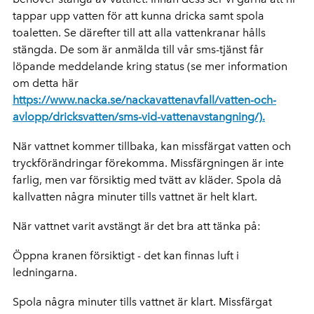
tappar upp vatten för att kunna dricka samt spola
toaletten. Se därefter till att alla vattenkranar hålls
stängda. De som är anmälda till vår sms-tjänst får
löpande meddelande kring status (se mer information
om detta här
https://www.nacka.se/nackavattenavfall/vatten-och-
avlopp/dricksvatten/sms-vid-vattenavstangning/).
När vattnet kommer tillbaka, kan missfärgat vatten och
tryckförändringar förekomma. Missfärgningen är inte
farlig, men var försiktig med tvätt av kläder. Spola då
kallvatten några minuter tills vattnet är helt klart.
När vattnet varit avstängt är det bra att tänka på:
Öppna kranen försiktigt - det kan finnas luft i
ledningarna.
Spola några minuter tills vattnet är klart. Missfärgat