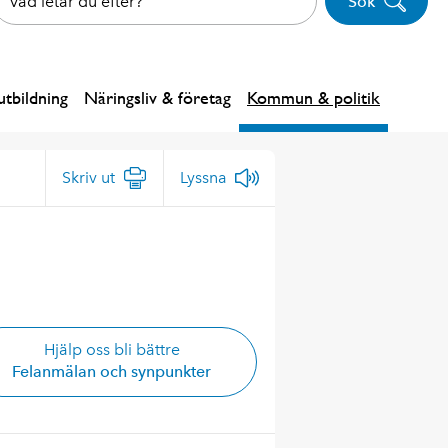
Sök
tbildning
Näringsliv & företag
Kommun & politik
Skriv ut
Lyssna
Hjälp oss bli bättre
Felanmälan och synpunkter