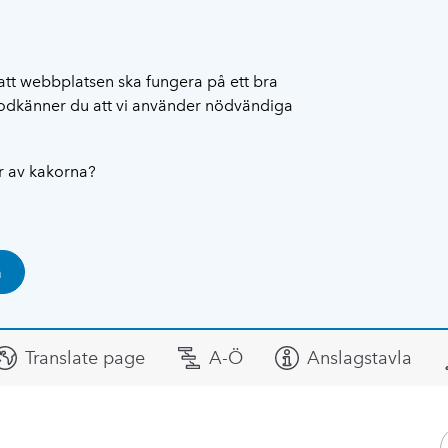
att webbplatsen ska fungera på ett bra
 godkänner du att vi använder nödvändiga
ar av kakorna?
a
Translate page
A-Ö
Anslagstavla