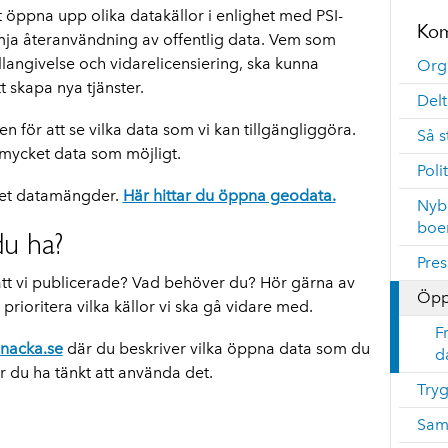
 öppna upp olika datakällor i enlighet med PSI-
Kom
mja återanvändning av offentlig data. Vem som
ällangivelse och vidarelicensiering, ska kunna
Org
t skapa nya tjänster.
Del
n för att se vilka data som vi kan tillgängliggöra.
Så s
mycket data som möjligt.
Polit
let datamängder.
Här hittar du öppna geodata.
Nyb
boe
du ha?
Pres
 att vi publicerade? Vad behöver du? Hör gärna av
Öpp
a prioritera vilka källor vi ska gå vidare med.
F
nacka.se
där du beskriver vilka öppna data som du
d
ur du ha tänkt att använda det.
Try
Sam