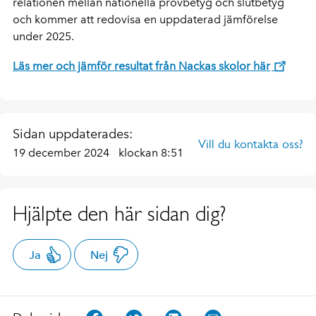
relationen mellan nationella provbetyg och slutbetyg
och kommer att redovisa en uppdaterad jämförelse
under 2025.
Läs mer och jämför resultat från Nackas skolor här
Sidan uppdaterades:
Vill du kontakta oss?
19 december 2024
klockan 8:51
Hjälpte den här sidan dig?
Ja
Nej