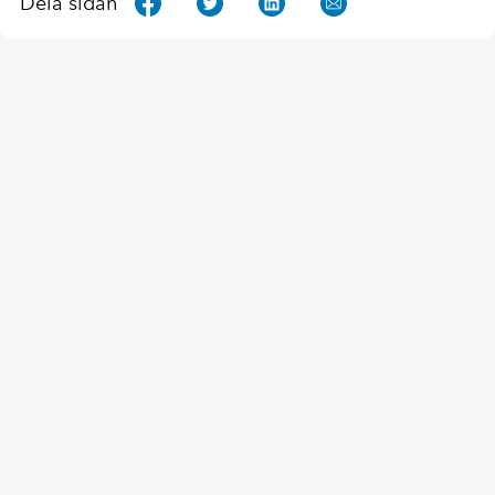
Dela sidan