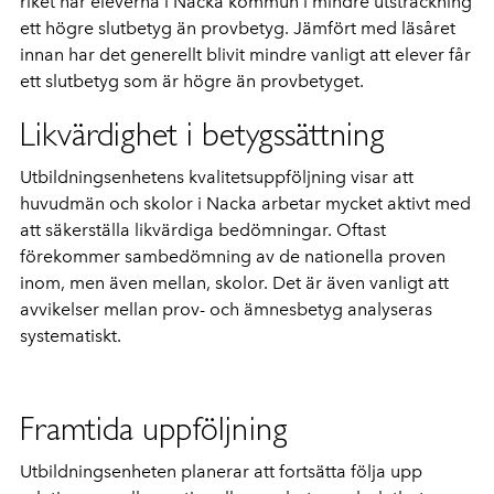
riket har eleverna i Nacka kommun i mindre utsträckning
ett högre slutbetyg än provbetyg. Jämfört med läsåret
innan har det generellt blivit mindre vanligt att elever får
ett slutbetyg som är högre än provbetyget.
Likvärdighet i betygssättning
Utbildningsenhetens kvalitetsuppföljning visar att
huvudmän och skolor i Nacka arbetar mycket aktivt med
att säkerställa likvärdiga bedömningar. Oftast
förekommer sambedömning av de nationella proven
inom, men även mellan, skolor. Det är även vanligt att
avvikelser mellan prov- och ämnesbetyg analyseras
systematiskt.
Framtida uppföljning
Utbildningsenheten planerar att fortsätta följa upp