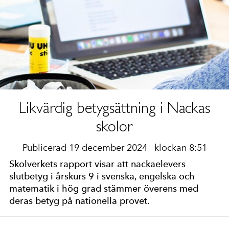
Likvärdig betygsättning i Nackas
skolor
Publicerad 19 december 2024
klockan 8:51
Skolverkets rapport visar att nackaelevers
slutbetyg i årskurs 9 i svenska, engelska och
matematik i hög grad stämmer överens med
deras betyg på nationella provet.