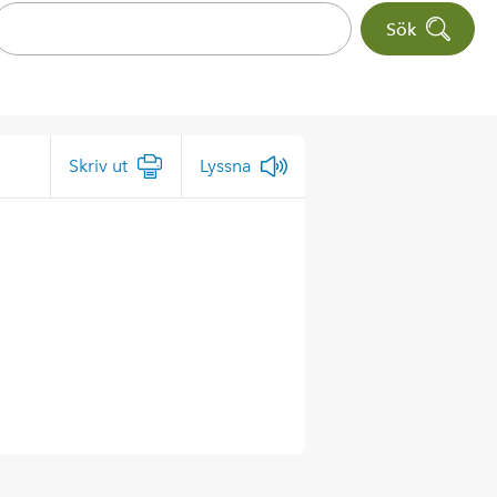
Sök
Skriv ut
Lyssna