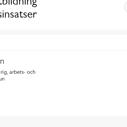
bildning
insatser
an
ig, arbets- och
un