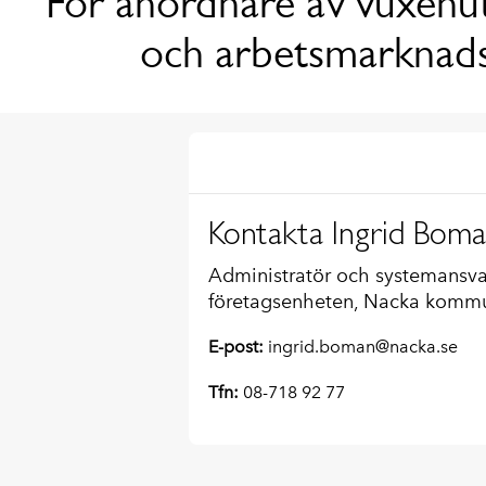
För anordnare av vuxenut
och arbetsmarknads
Kontakta Ingrid Bom
Administratör och systemansvar
företagsenheten, Nacka komm
E-post:
ingrid.boman@nacka.se
Tfn:
08-718 92 77