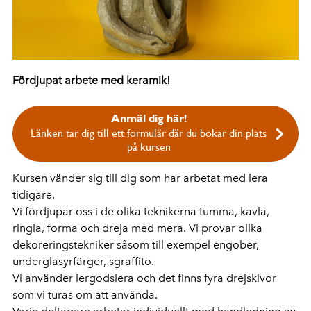
Fördjupat arbete med keramik!
Anmäl dig här!
Länken tar dig till ett formulär där du bokar din plats
på kursen
Kursen vänder sig till dig som har arbetat med lera
tidigare.
Vi fördjupar oss i de olika teknikerna tumma, kavla,
ringla, forma och dreja med mera. Vi provar olika
dekoreringstekniker såsom till exempel engober,
underglasyrfärger, sgraffito.
Vi använder lergodslera och det finns fyra drejskivor
som vi turas om att använda.