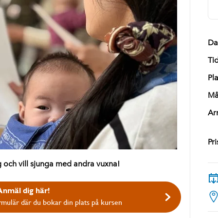
Da
Ti
Pla
Må
Ar
Pri
g och vill sjunga med andra vuxna!
Anmäl dig här!
formulär där du bokar din plats på kursen