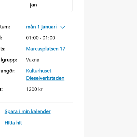
jan
tum:
mån 1 januari
d:
01:00 - 01:00
ts:
Marcusplatsen 17
lgrupp:
Vuxna
rangör:
Kulturhuset
Dieselverkstaden
s:
1200 kr
Spara i min kalender
Hitta hit