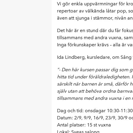
Vi gör enkla uppvärmningar för kr
repertoar av välkända låtar pop, so
även att sjunga i stämmor, nivån a
Det här är en stund där du får foku
tillsammans med andra vuxna, samt
Inga förkunskaper krävs – alla är v
Ida Lindberg, kursledare, om Sång 
”- Den här kursen passar dig som gil
hitta tid under föräldraledigheten. M
särskilt när barnen är små, därför h
själv utan att behöva ordna barnv
tillsammans med andra vuxna i en mil
Dag och tid: onsdagar 10:30-11:30
Datum: 2/9, 9/9, 16/9, 23/9, 30/9 o
Antal platser: 15 st vuxna
Lokal: Sveas salong