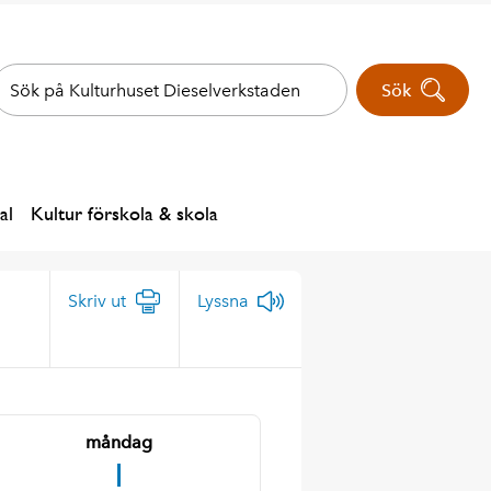
Sök
al
Kultur förskola & skola
Skriv ut
Lyssna
måndag
1