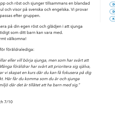
opp och röst och sjunger tillsammans en blandad
D
ul och visor på svenska och engelska. Vi provar
D
npassas efter gruppen.
K
sera på din egen röst och glädjen i att sjunga
idigt som ditt barn kan vara med.
armt välkomna!
för föräldralediga:
lar eller vill börja sjunga, men som har svårt att
ånga föräldrar har svårt att prioritera sig själva,
ar vi skapat en kurs där du kan få fokusera på dig
akt. Här får du komma som du är och sjunga
jö där det är tillåtet att ha barn med sig.”
ch 7/10