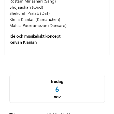
Rostam Mirlashari (Sång)
Shojaashari (Oud)
Shekufeh Pariab (Daf)
Kimia Kianian (Kamancheh)
Mahsa Poorramezan (Dansare)
Idé och musikaliskt koncept:
Keivan Kianian
fredag
6
nov