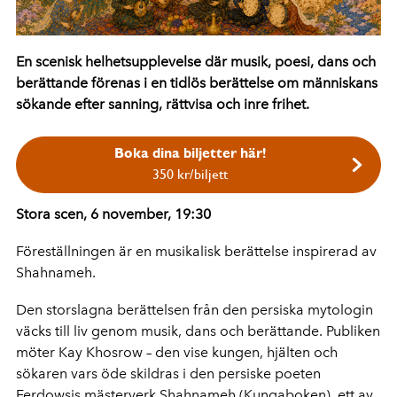
En scenisk helhetsupplevelse där musik, poesi, dans och
berättande förenas i en tidlös berättelse om människans
sökande efter sanning, rättvisa och inre frihet.
Boka dina biljetter här!
350 kr/biljett
Stora scen, 6 november, 19:30
Föreställningen är en musikalisk berättelse inspirerad av
Shahnameh.
Den storslagna berättelsen från den persiska mytologin
väcks till liv genom musik, dans och berättande. Publiken
möter Kay Khosrow – den vise kungen, hjälten och
sökaren vars öde skildras i den persiske poeten
Ferdowsis mästerverk Shahnameh (Kungaboken), ett av