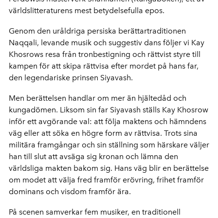
världslitteraturens mest betydelsefulla epos.
Genom den uråldriga persiska berättartraditionen
Naqqali, levande musik och suggestiv dans följer vi Kay
Khosrows resa från tronbestigning och rättvist styre till
kampen för att skipa rättvisa efter mordet på hans far,
den legendariske prinsen Siyavash.
Men berättelsen handlar om mer än hjältedåd och
kungadömen. Liksom sin far Siyavash ställs Kay Khosrow
inför ett avgörande val: att följa maktens och hämndens
väg eller att söka en högre form av rättvisa. Trots sina
militära framgångar och sin ställning som härskare väljer
han till slut att avsäga sig kronan och lämna den
världsliga makten bakom sig. Hans väg blir en berättelse
om modet att välja fred framför erövring, frihet framför
dominans och visdom framför ära.
På scenen samverkar fem musiker, en traditionell