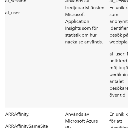
ai_session
Används av
ai_sessio
tredjepartstjänsten
En unik 
ai_user
Microsoft
som
Application
anonymt
Insights som för
identifie
statistik om hur
besök p
nacka.se används.
webbpla
ai_user: 
unik kod
möjliggö
beräknin
antalet
besökar
över tid.
ARRAffinity,
Används av
En unik 
Microsoft Azure
för att
ARRAffinitySameSite
för
identifie