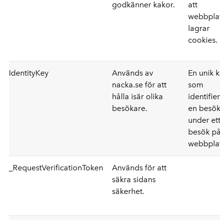
godkänner kakor.
att
webbpla
lagrar
cookies.
IdentityKey
Används av
En unik 
nacka.se för att
som
hålla isär olika
identifie
besökare.
en besö
under et
besök p
webbpla
_RequestVerificationToken
Används för att
säkra sidans
säkerhet.