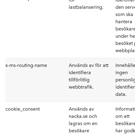
lastbalansering.
den serv
som ska
hantera
besökar
under he
besöket 
webbpla
x-ms-routing-name
Används av för att
Innehålle
identifiera
ingen
tillförlitlig
personli
webbtrafik.
identifie
data.
cookie_consent
Används av
Informat
nacka.se och
om att
lagras om en
besökar
besökare
har godk