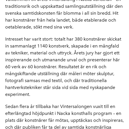
traditionsrik och uppskattad samlingsutställning där den
svenska samtidskonsten får blomma i all sin bredd. Hit
har konstnärer från hela landet, både etablerade och
oetablerade, sökt med sina verk.
Intresset har varit stort: totalt har 380 konstnärer skickat
in sammanlagt 1140 konstverk, skapade i en mångfald
av tekniker, material och uttryck. Årets jury har gjort ett
inspirerande och utmanande urval och presenterar här
60 verk av 60 konstnärer. Resultatet är en rik och
mångskiftande utställning där måleri möter skulptur,
fotografi samsas med textil, och där traditionella
hantverkstekniker står sida vid sida med nyskapande
experiment.
Sedan flera år tillbaka har Vintersalongen vuxit till en
efterlängtad höjdpunkt i Nacka konsthalls program – en
plats där konstnärer får mötas, upptäckas och inspireras,
och där publiken får ta del av samtida konstnärliga