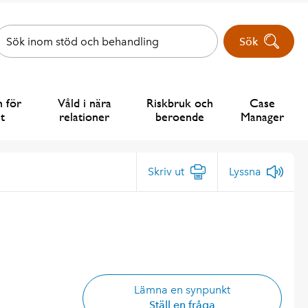
Sök
n för
Våld i nära
Riskbruk och
Case
t
relationer
beroende
Manager
Skriv ut
Lyssna
Lämna en synpunkt
Ställ en fråga