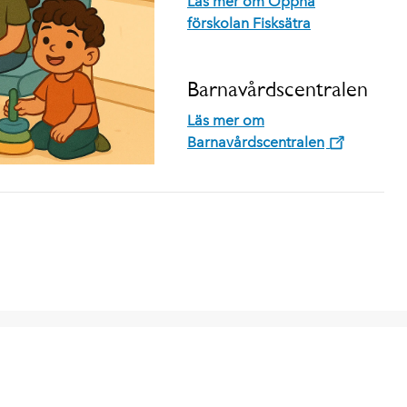
Läs mer om Öppna
förskolan Fisksätra
Barnavårdscentralen
Läs mer om
Barnavårdscentralen