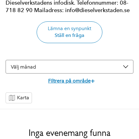
Dieselverkstadens infodisk. Telefonnummer: 08-
718 82 90 Mailadress: info@dieselverkstaden.se
Lämna en synpunkt
Ställ en fråga
Välj månad
+
Filtrera på område
Karta
Dieselverkstadens kurser
Kurs
Åt
Skapande verksamhet
Unga
Barn
Teater
Vuxna
Dieselverkstaden
Inga evenemang funna