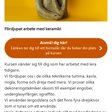
Fördjupat arbete med keramik!
Anmäl dig här!
Länken tar dig till ett formulär där du bokar din plats
på kursen
Kursen vänder sig till dig som har arbetat med lera
tidigare.
Vi fördjupar oss i de olika teknikerna tumma, kavla,
ringla, forma och dreja med mera. Vi provar olika
dekoreringstekniker såsom till exempel engober,
underglasyrfärger, sgraffito.
Vi använder lergodslera och det finns fyra drejskivor
som vi turas om att använda.