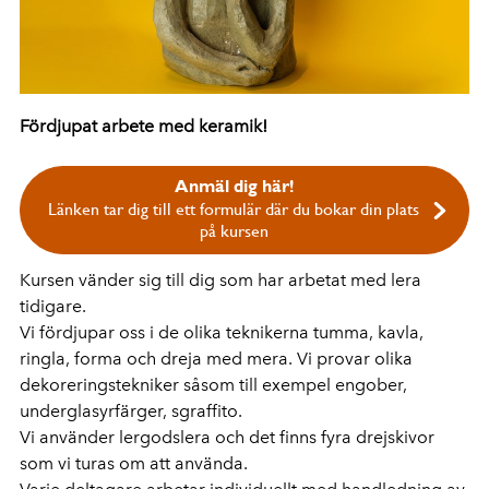
Fördjupat arbete med keramik!
Anmäl dig här!
Länken tar dig till ett formulär där du bokar din plats
på kursen
Kursen vänder sig till dig som har arbetat med lera
tidigare.
Vi fördjupar oss i de olika teknikerna tumma, kavla,
ringla, forma och dreja med mera. Vi provar olika
dekoreringstekniker såsom till exempel engober,
underglasyrfärger, sgraffito.
Vi använder lergodslera och det finns fyra drejskivor
som vi turas om att använda.