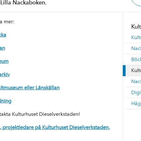
 Lilla Nackaboken.
sa mer:
Kult
cka
Kult
lan
Nac
Böc
eum
Kult
arkiv
Nack
altmuseum eller Länskällan
Digi
dning
Håg
akta Kulturhuset Dieselverkstaden!
ll, projektledare på Kulturhuset Dieselverkstaden.