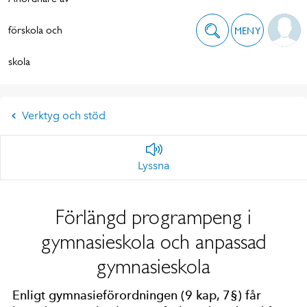
förskola och
MENY
skola
Verktyg och stöd
Lyssna
Förlängd programpeng i
gymnasieskola och anpassad
gymnasieskola
Enligt gymnasieförordningen (9 kap, 7§) får