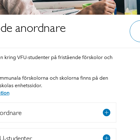
nde anordnare
on kring VFU-studenter på fristående förskolor och
mmunala förskolorna och skolorna finns på den
olas enhetssidor.
ation
nordnare
FU-studenter