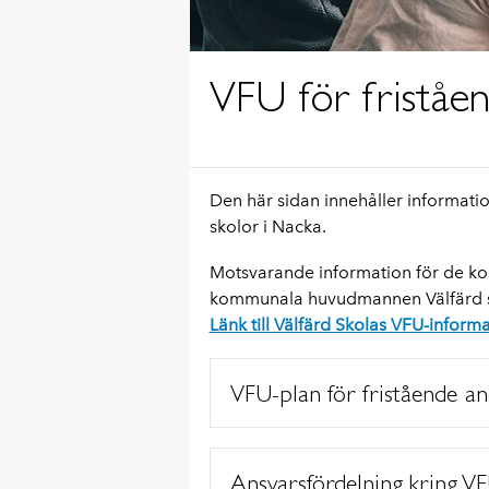
VFU för friståe
Den här sidan innehåller informati
skolor i Nacka.
Motsvarande information för de ko
kommunala huvudmannen Välfärd sk
Länk till Välfärd Skolas VFU-inform
VFU-plan för fristående a
Ansvarsfördelning kring V