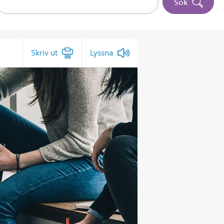
Sök
Skriv ut
Lyssna