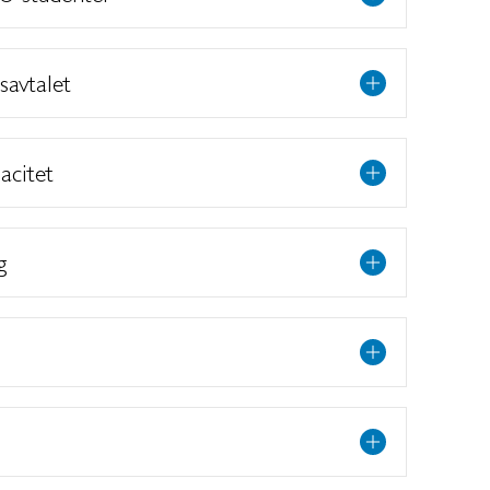
avtalet
acitet
g