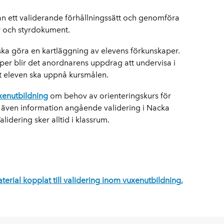
n ett validerande förhållningssätt och genomföra
jer och styrdokument.
ska göra en kartläggning av elevens förkunskaper.
er blir det anordnarens uppdrag att undervisa i
t eleven ska uppnå kursmålen.
xenutbildning
om behov av orienteringskurs för
 Se även information angående validering i Nacka
lidering sker alltid i klassrum.
terial kopplat till validering inom vuxenutbildning,