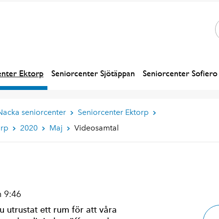
enter Ektorp
Seniorcenter Sjötäppan
Seniorcenter Sofiero
Nacka seniorcenter
Seniorcenter Ektorp
orp
2020
Maj
Videosamtal
 9:46
 utrustat ett rum för att våra