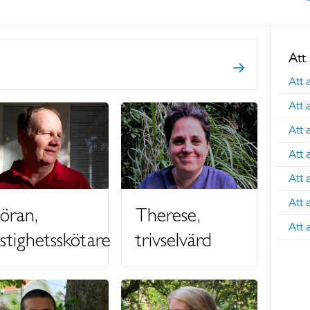
Att
Att 
Att 
Att
Att 
Att 
Att
öran,
Therese,
Att
astighetsskötare
trivselvärd