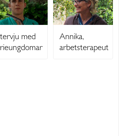
ntervju med
Annika,
erieungdomar
arbetsterapeut