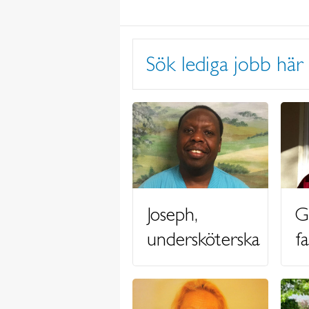
Sök lediga jobb här
Joseph,
G
undersköterska
f