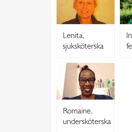
Lenita,
I
sjuksköterska
f
Romaine,
undersköterska