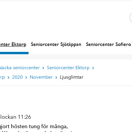
enter Ektorp
Seniorcenter Sjötäppan
Seniorcenter Sofiero
Nacka seniorcenter
Seniorcenter Ektorp
orp
2020
November
Ljusglimtar
klockan 11:26
ort hösten tung för många,