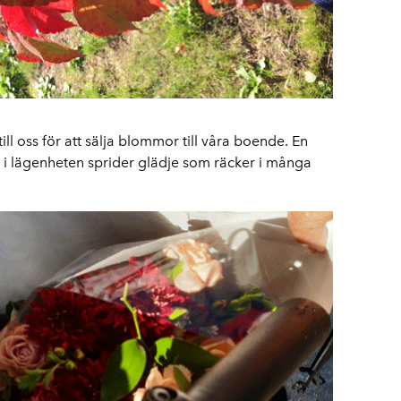
l oss för att sälja blommor till våra boende. En
 i lägenheten sprider glädje som räcker i många