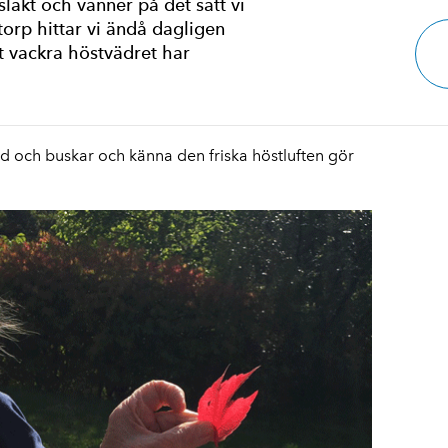
 släkt och vänner på det sätt vi
torp hittar vi ändå dagligen
t vackra höstvädret har
äd och buskar
och känna den friska höstluften gör