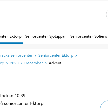
enter Ektorp
Seniorcenter Sjötäppan
Seniorcenter Sofiero
Nacka seniorcenter
Seniorcenter Ektorp
orp
2020
December
Advent
klockan 10:39
på seniorcenter Ektorp