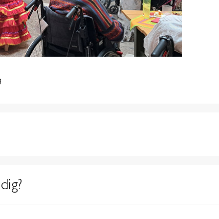
g
dig?