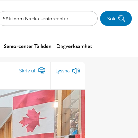
Sök
Seniorcenter Talliden
Dagverksamhet
Skriv ut
Lyssna