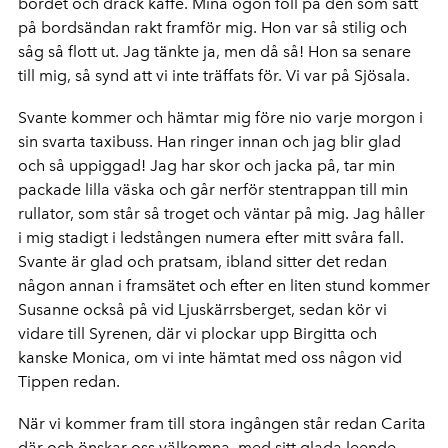
bordet och drack kaffe. Mina ögon föll på den som satt
på bordsändan rakt framför mig. Hon var så stilig och
såg så flott ut. Jag tänkte ja, men då så! Hon sa senare
till mig, så synd att vi inte träffats för. Vi var på Sjösala.
Svante kommer och hämtar mig före nio varje morgon i
sin svarta taxibuss. Han ringer innan och jag blir glad
och så uppiggad! Jag har skor och jacka på, tar min
packade lilla väska och går nerför stentrappan till min
rullator, som står så troget och väntar på mig. Jag håller
i mig stadigt i ledstången numera efter mitt svåra fall.
Svante är glad och pratsam, ibland sitter det redan
någon annan i framsätet och efter en liten stund kommer
Susanne också på vid Ljuskärrsberget, sedan kör vi
vidare till Syrenen, där vi plockar upp Birgitta och
kanske Monica, om vi inte hämtat med oss någon vid
Tippen redan.
När vi kommer fram till stora ingången står redan Carita
där och önskar oss välkomna, med sitt glada leende.