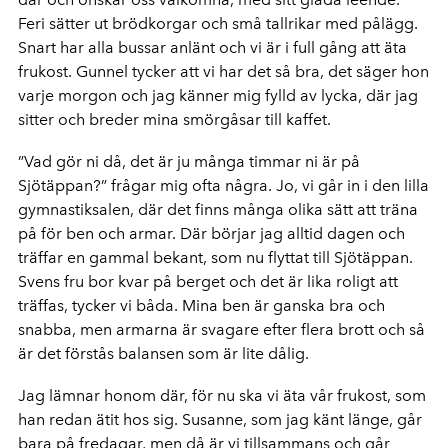
Feri sätter ut brödkorgar och små tallrikar med pålägg.
Snart har alla bussar anlänt och vi är i full gång att äta
frukost. Gunnel tycker att vi har det så bra, det säger hon
varje morgon och jag känner mig fylld av lycka, där jag
sitter och breder mina smörgåsar till kaffet.
”Vad gör ni då, det är ju många timmar ni är på
Sjötäppan?” frågar mig ofta några. Jo, vi går in i den lilla
gymnastiksalen, där det finns många olika sätt att träna
på för ben och armar. Där börjar jag alltid dagen och
träffar en gammal bekant, som nu flyttat till Sjötäppan.
Svens fru bor kvar på berget och det är lika roligt att
träffas, tycker vi båda. Mina ben är ganska bra och
snabba, men armarna är svagare efter flera brott och så
är det förstås balansen som är lite dålig.
Jag lämnar honom där, för nu ska vi äta vår frukost, som
han redan ätit hos sig. Susanne, som jag känt länge, går
bara på fredagar, men då är vi tillsammans och går