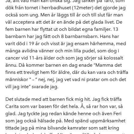
Ja, allt vad man kan önska sig. Jag tänker på Taro, som
dök från tornet i herrbadhuset (12meter) det gjorde jag
också som ung. Men år läggs till år och till slut får man
väl acceptera att det är en ände på det glada livet. De
fem barnen har flyttat ut och bildat egna familjer. 13
barnbarn har jag fått och 8 barnbarnsbarn. Hans har
varit död i 19 år och visst är jag ensam härhemma, med
många avlidna vänner och min lilla pudel, som dog i
cancer vid 11-års ålder och som jag sörjer så kolossalt
ännu. Då kommer barnen en dag enade ”Mamma det
finns ett trevligt hem för äldre, där du kan vara och träffa
människor ” – ” nej, nej, jag vet vad ni pratar om och det
vill jag inte” svarade jag.
Det slutade med att barnen fick mig hit. Jag fick träffa
Carita som var basen för det hela. Å, så rar hon var, så
glad. Jag tyckte jag redan kände henne och även Feri
som jag också hälsade på. Med spänd uppmärksamhet
tittade jag på mina blivande kamrater som satt kring