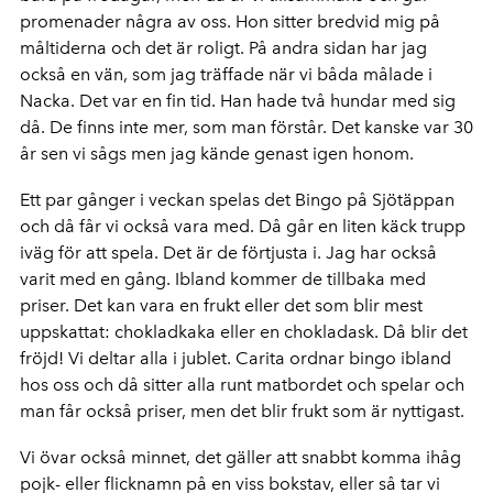
promenader några av oss. Hon sitter bredvid mig på
måltiderna och det är roligt. På andra sidan har jag
också en vän, som jag träffade när vi båda målade i
Nacka. Det var en fin tid. Han hade två hundar med sig
då. De finns inte mer, som man förstår. Det kanske var 30
år sen vi sågs men jag kände genast igen honom.
Ett par gånger i veckan spelas det Bingo på Sjötäppan
och då får vi också vara med. Då går en liten käck trupp
iväg för att spela. Det är de förtjusta i. Jag har också
varit med en gång. Ibland kommer de tillbaka med
priser. Det kan vara en frukt eller det som blir mest
uppskattat: chokladkaka eller en chokladask. Då blir det
fröjd! Vi deltar alla i jublet. Carita ordnar bingo ibland
hos oss och då sitter alla runt matbordet och spelar och
man får också priser, men det blir frukt som är nyttigast.
Vi övar också minnet, det gäller att snabbt komma ihåg
pojk- eller flicknamn på en viss bokstav, eller så tar vi