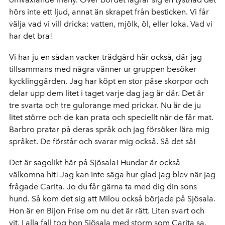
hörs inte ett ljud, annat än skrapet från besticken. Vi får
välja vad vi vill dricka: vatten, mjölk, öl, eller loka. Vad vi
har det bra!
Vi har ju en sådan vacker trädgård här också, där jag
tillsammans med några vänner ur gruppen besöker
kycklinggården. Jag har köpt en stor påse skorpor och
delar upp dem litet i taget varje dag jag är där. Det är
tre svarta och tre gulorange med prickar. Nu är de ju
litet större och de kan prata och speciellt när de får mat.
Barbro pratar på deras språk och jag försöker lära mig
språket. De förstår och svarar mig också. Så det så!
Det är sagolikt här på Sjösala! Hundar är också
välkomna hit! Jag kan inte säga hur glad jag blev när jag
frågade Carita. Jo du får gärna ta med dig din sons
hund. Så kom det sig att Milou också började på Sjösala.
Hon är en Bijon Frise om nu det är rätt. Liten svart och
vit. I alla fall tog hon Sjösala med storm som Carita sa,