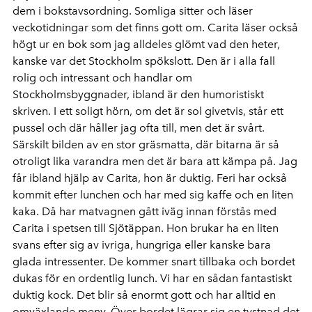
dem i bokstavsordning. Somliga sitter och läser
veckotidningar som det finns gott om. Carita läser också
högt ur en bok som jag alldeles glömt vad den heter,
kanske var det Stockholm spökslott. Den är i alla fall
rolig och intressant och handlar om
Stockholmsbyggnader, ibland är den humoristiskt
skriven. I ett soligt hörn, om det är sol givetvis, står ett
pussel och där håller jag ofta till, men det är svårt.
Särskilt bilden av en stor gräsmatta, där bitarna är så
otroligt lika varandra men det är bara att kämpa på. Jag
får ibland hjälp av Carita, hon är duktig. Feri har också
kommit efter lunchen och har med sig kaffe och en liten
kaka. Då har matvagnen gått iväg innan förstås med
Carita i spetsen till Sjötäppan. Hon brukar ha en liten
svans efter sig av ivriga, hungriga eller kanske bara
glada intressenter. De kommer snart tillbaka och bordet
dukas för en ordentlig lunch. Vi har en sådan fantastiskt
duktig kock. Det blir så enormt gott och har alltid en
omväxlande meny. Över bordet lägrar sig en tystnad det