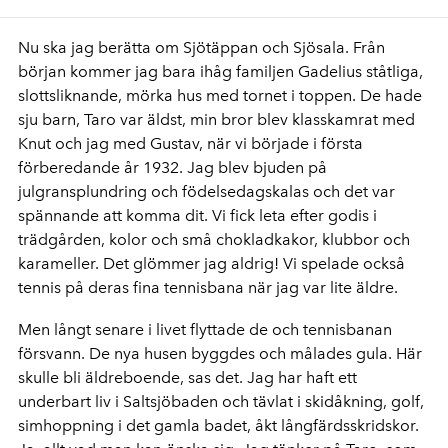
Nu ska jag berätta om Sjötäppan och Sjösala. Från
början kommer jag bara ihåg familjen Gadelius ståtliga,
slottsliknande, mörka hus med tornet i toppen. De hade
sju barn, Taro var äldst, min bror blev klasskamrat med
Knut och jag med Gustav, när vi började i första
förberedande år 1932. Jag blev bjuden på
julgransplundring och födelsedagskalas och det var
spännande att komma dit. Vi fick leta efter godis i
trädgården, kolor och små chokladkakor, klubbor och
karameller. Det glömmer jag aldrig! Vi spelade också
tennis på deras fina tennisbana när jag var lite äldre.
Men långt senare i livet flyttade de och tennisbanan
försvann. De nya husen byggdes och målades gula. Här
skulle bli äldreboende, sas det. Jag har haft ett
underbart liv i Saltsjöbaden och tävlat i skidåkning, golf,
simhoppning i det gamla badet, åkt långfärdsskridskor.