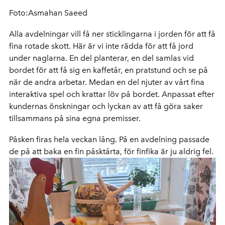
Foto:Asmahan Saeed
Alla avdelningar vill få ner sticklingarna i jorden för att få
fina rotade skott. Här är vi inte rädda för att få jord
under naglarna. En del planterar, en del samlas vid
bordet för att få sig en kaffetår, en pratstund och se på
när de andra arbetar. Medan en del njuter av vårt fina
interaktiva spel och krattar löv på bordet. Anpassat efter
kundernas önskningar och lyckan av att få göra saker
tillsammans på sina egna premisser.
Påsken firas hela veckan lång. På en avdelning passade
de på att baka en fin påsktårta, för finfika är ju aldrig fel.