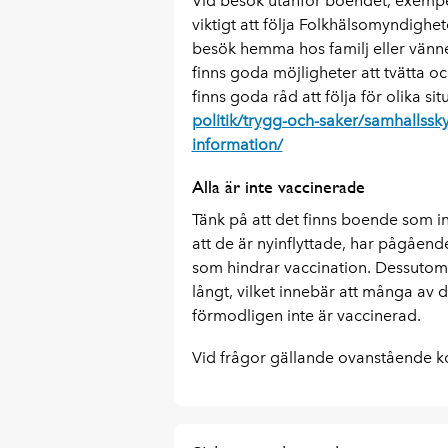
Vid besök utanför boendet, exempel
viktigt att följa Folkhälsomyndighete
besök hemma hos familj eller vänner 
finns goda möjligheter att tvätta 
finns goda råd att följa för olika si
politik/trygg-och-saker/samhallss
information/
Alla är inte vaccinerade
Tänk på att det finns boende som i
att de är nyinflyttade, har pågåend
som hindrar vaccination. Dessutom
långt, vilket innebär att många av 
förmodligen inte är vaccinerad.
Vid frågor gällande ovanstående k