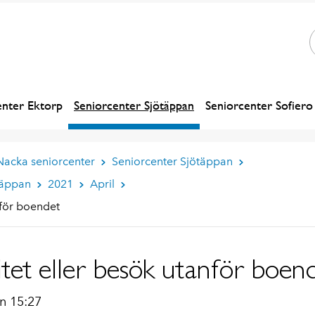
enter Ektorp
Seniorcenter Sjötäppan
Seniorcenter Sofiero
Nacka seniorcenter
Seniorcenter Sjötäppan
täppan
2021
April
anför boendet
vitet eller besök utanför boen
n 15:27