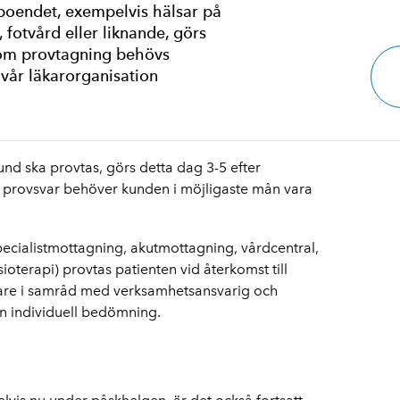
oendet, exempelvis hälsar på
r, fotvård eller liknande, görs
 om provtagning behövs
vår läkarorganisation
nd ska provtas, görs detta dag 3-5 efter
å provsvar behöver kunden i möjligaste mån vara
specialistmottagning, akutmottagning, vårdcentral,
oterapi) provtas patienten vid återkomst till
are i samråd med verksamhetsansvarig och
n individuell bedömning.