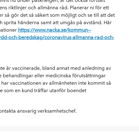
vis nu under påskhelgen, är det också fortsatt
ns riktlinjer och allmänna råd. Planerar ni för ett
så gör det så säkert som möjligt och se till att det
och sprita händerna samt att umgås på avstånd. Här
tuationer
https://www.nacka.se/kommun--
kydd-och-beredskap/coronavirus-allmanna-rad-och-
nte är vaccinerade, bland annat med anledning av
e behandlingar eller medicinska förutsättningar
 har vaccinationen av allmänheten inte kommit så
de som en kund träffar utanför boendet
ontakta ansvarig verksamhetschef.