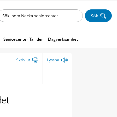
Sök
Seniorcenter Talliden
Dagverksamhet
Skriv ut
Lyssna
det