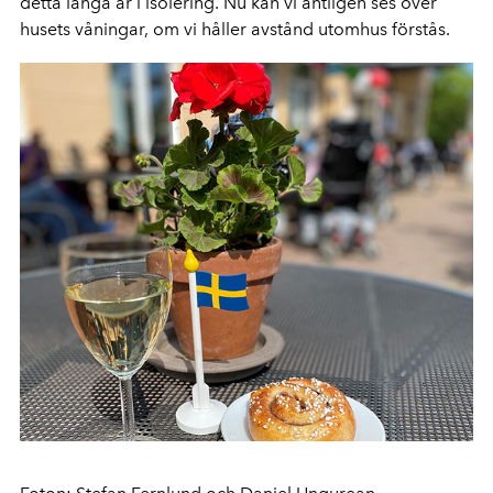
detta långa år i isolering. Nu kan vi äntligen ses över
husets våningar, om vi håller avstånd utomhus förstås.