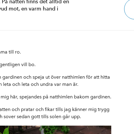
På natten finns det alltid en
uvud mot, en varm hand i
ma till ro.
ntligen vill bo.
gardinen och speja ut över natthimlen för att hitta
n leta och leta och undra var man är.
ttar mig här, spejandes på natthimlen bakom gardinen.
atten och pratar och fikar tills jag känner mig trygg
sover sedan gott tills solen går upp.