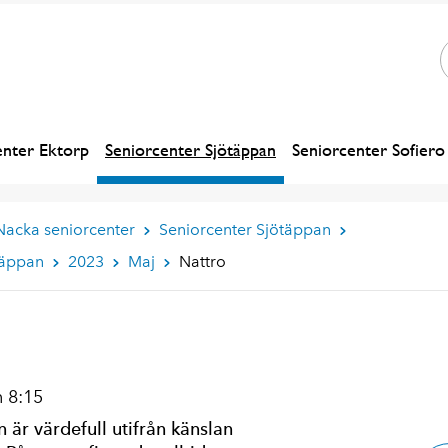
enter Ektorp
Seniorcenter Sjötäppan
Seniorcenter Sofiero
Nacka seniorcenter
Seniorcenter Sjötäppan
täppan
2023
Maj
Nattro
 8:15
 är värdefull utifrån känslan