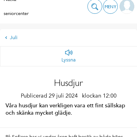
MENY
seniorcenter
Juli
Lyssna
Husdjur
Publicerad 29 juli 2024
klockan 12:00
Våra husdjur kan verkligen vara ett fint sällskap
och skänka mycket glädje.
På Sofiero har vi under åren haft besök av både höns,