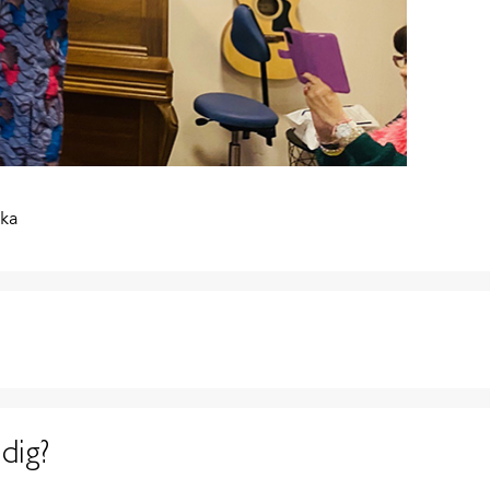
ska
dig?