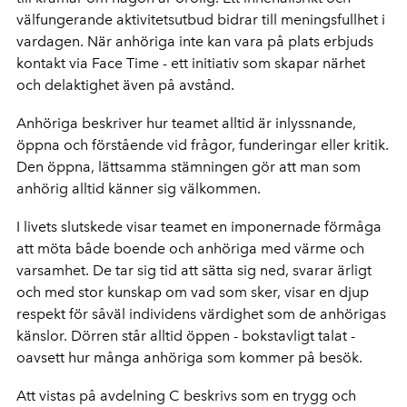
välfungerande aktivitetsutbud bidrar till meningsfullhet i
vardagen. När anhöriga inte kan vara på plats erbjuds
kontakt via Face Time - ett initiativ som skapar närhet
och delaktighet även på avstånd.
Anhöriga beskriver hur teamet alltid är inlyssnande,
öppna och förstående vid frågor, funderingar eller kritik.
Den öppna, lättsamma stämningen gör att man som
anhörig alltid känner sig välkommen.
I livets slutskede visar teamet en imponernade förmåga
att möta både boende och anhöriga med värme och
varsamhet. De tar sig tid att sätta sig ned, svarar ärligt
och med stor kunskap om vad som sker, visar en djup
respekt för såväl individens värdighet som de anhörigas
känslor. Dörren står alltid öppen - bokstavligt talat -
oavsett hur många anhöriga som kommer på besök.
Att vistas på avdelning C beskrivs som en trygg och