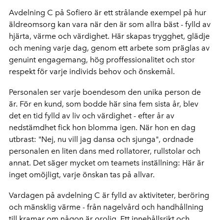
Avdelning C på Sofiero är ett strålande exempel på hur
äldreomsorg kan vara när den är som allra bäst - fylld av
hjärta, värme och värdighet. Här skapas trygghet, glädje
och mening varje dag, genom ett arbete som präglas av
genuint engagemang, hög proffessionalitet och stor
respekt för varje individs behov och önskemål.
Personalen ser varje boendesom den unika person de
är. För en kund, som bodde här sina fem sista år, blev
det en tid fylld av liv och värdighet - efter år av
nedstämdhet fick hon blomma igen. När hon en dag
utbrast: "Nej, nu vill jag dansa och sjunga", ordnade
personalen en liten dans med rollatorer, rullstolar och
annat. Det säger mycket om teamets inställning: Här är
inget omöjligt, varje önskan tas på allvar.
Vardagen på avdelning C är fylld av aktiviteter, beröring
och mänsklig värme - från nagelvård och handhållning
till kramar om någon är orolig. Ett innehållsrikt och