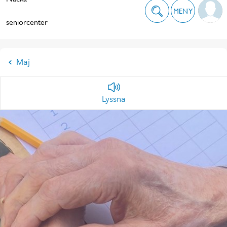
MENY
seniorcenter
Maj
Lyssna