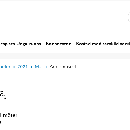
esplats Unga vuxna
Boendestöd
Bostad med särskild serv
heter
2021
Maj
Armemuseet
aj
vi möter
a