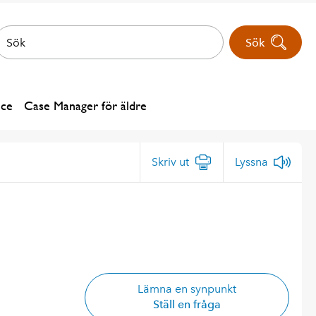
Sök
ice
Case Manager för äldre
Skriv ut
Lyssna
Lämna en synpunkt
Ställ en fråga