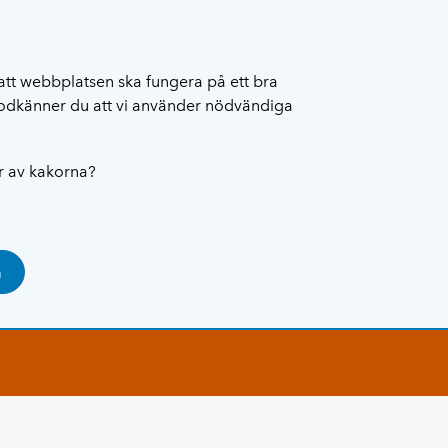
att webbplatsen ska fungera på ett bra
 godkänner du att vi använder nödvändiga
ar av kakorna?
a