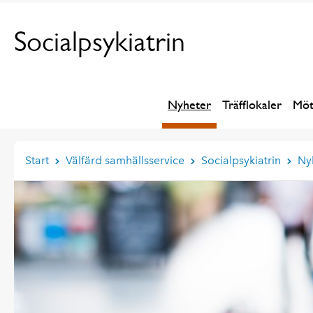
Socialpsykiatrin
Nyheter
Träfflokaler
Möt
Start
Välfärd samhällsservice
Socialpsykiatrin
Ny