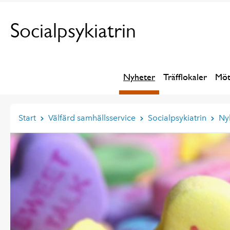
Socialpsykiatrin
Nyheter
Träfflokaler
Möt
Start
Välfärd samhällsservice
Socialpsykiatrin
Ny