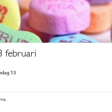
3 februari
redag 13
rna.