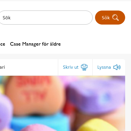
Sök
ice
Case Manager för äldre
ari
Skriv ut
Lyssna