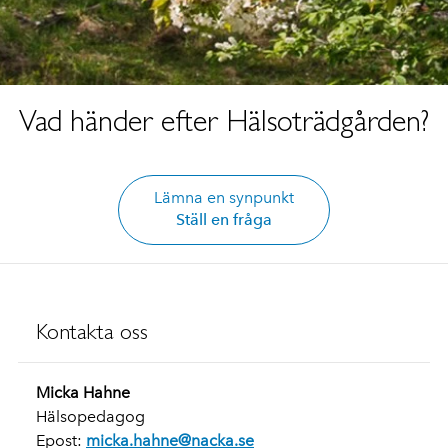
Vad händer efter Hälsoträdgården?
Lämna en synpunkt
Ställ en fråga
Kontakta oss
Micka Hahne
Hälsopedagog
Epost:
micka.hahne@nacka.se