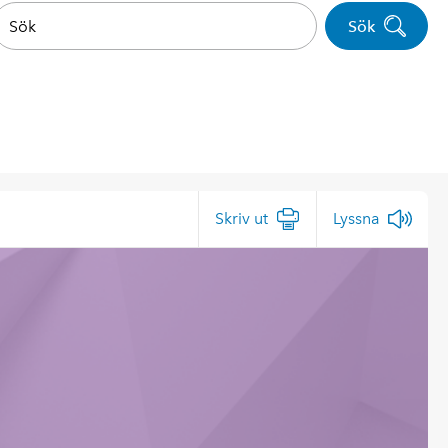
Sök
Skriv ut
Lyssna