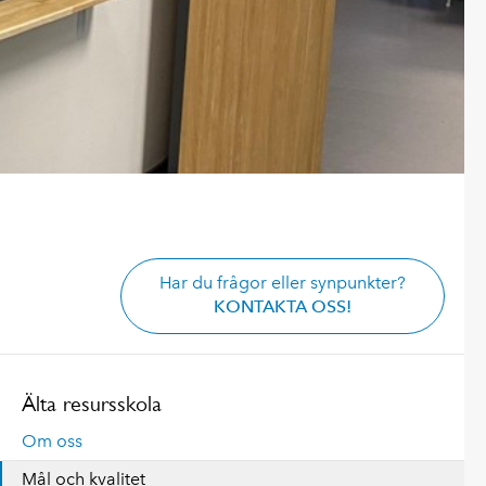
Har du frågor eller synpunkter?
KONTAKTA OSS!
Älta resursskola
Om oss
Mål och kvalitet