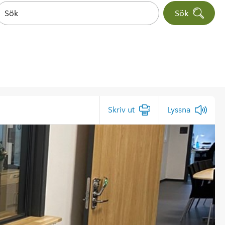
Sök
Skriv ut
Lyssna