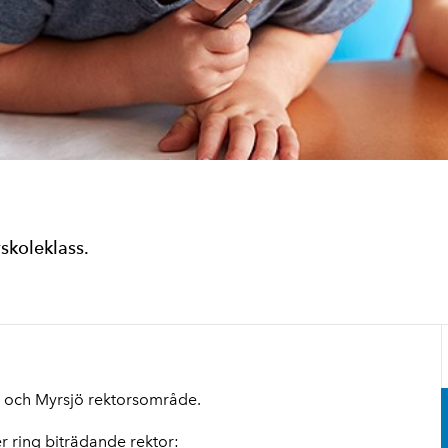
skoleklass.
s och Myrsjö rektorsområde.
er ring biträdande rektor: