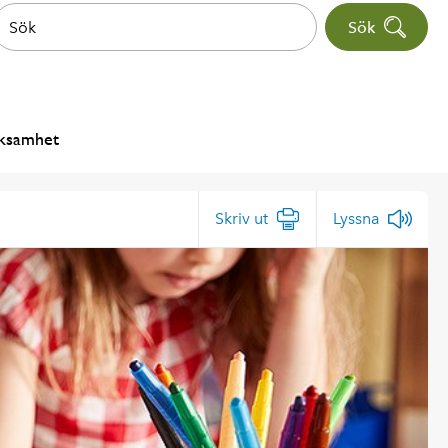
Sök
rksamhet
Skriv ut
Lyssna