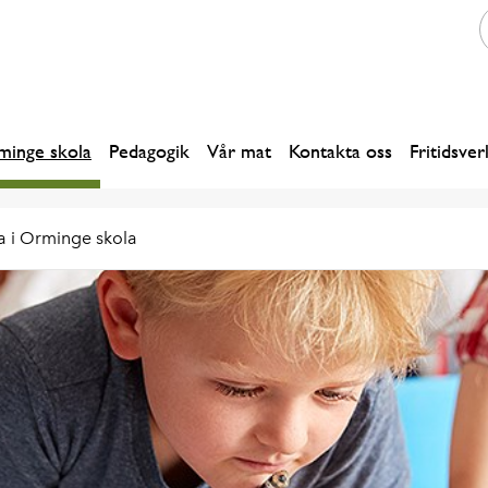
inge skola
Pedagogik
Vår mat
Kontakta oss
Fritidsve
ja i Orminge skola