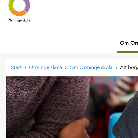
Om Orm
Start
Orminge skola
Om Orminge skola
Att bör