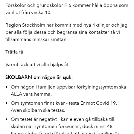
Förskolor och grundskolor F-6 kommer hålla öppna som
vanligt från vecka 10.
Region Stockholm har kommit med nya riktlinjer och jag
ber alla följa dessa och begränsa sina kontakter så vi
tillsammans minskar smittan.
Träffa få.
Varmt tack att vi alla hjälps åt.
SKOLBARN om någon är sjuk:
Om någon i familjen uppvisar förkylningssymtom ska
ALLA vara hemma.
Om symtomen finns kvar - testa Er mot Covid 19.
Även skolbarn ska testas.
Om testet är negativt - kan eleven gå tillbaka till
skolan när symtomen försvunnit, dock minst 48
timmar feberfri och förutsatt att ingen i familjen är