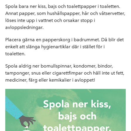
Spola bara ner kiss, bajs och toa­lettpapper i toaletten.
Annat papper, som hushållspapper, hår och våtser­vetter,
löses inte upp i vattnet och orsakar stopp i
avloppsledningar.
Placera gärna en papperskorg i badrummet. Då blir det
enkelt att slänga hygienartiklar där i stället för i
toaletten.
Spola aldrig ner bomullspinnar, kondomer, bindor,
tamponger, snus eller cigarettfimpar och häll inte ut fett,
mediciner, färg eller kemikalier i avloppet!