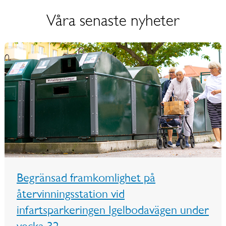
Våra senaste nyheter
Begränsad framkomlighet på
återvinningsstation vid
infartsparkeringen Igelbodavägen under
vecka 32