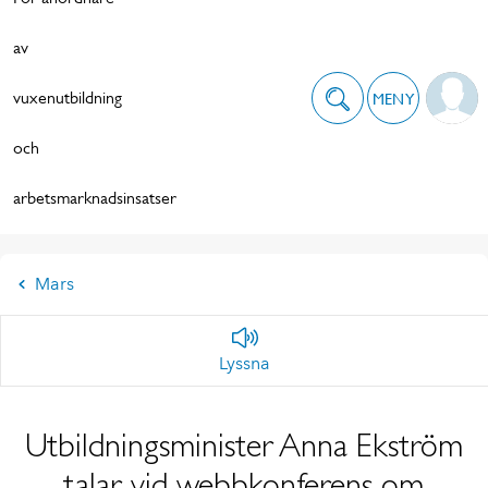
av
vuxenutbildning
MENY
och
arbetsmarknadsinsatser
Mars
Lyssna
Utbildningsminister Anna Ekström
talar vid webbkonferens om