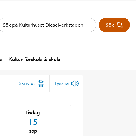
Sök
al
Kultur förskola & skola
Skriv ut
Lyssna
tisdag
15
sep