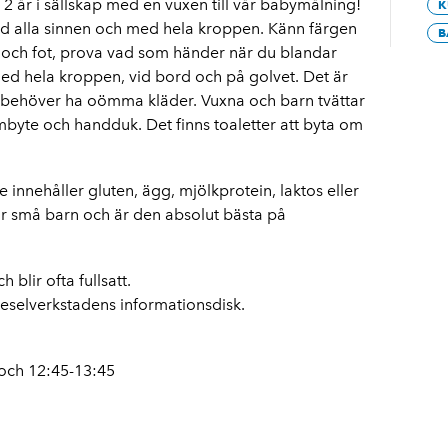
2 år i sällskap med en vuxen till vår babymålning!
K
 alla sinnen och med hela kroppen. Känn färgen
B
 och fot, prova vad som händer när du blandar
med hela kroppen, vid bord och på golvet. Det är
a behöver ha oömma kläder. Vuxna och barn tvättar
ombyte och handduk. Det finns toaletter att byta om
e innehåller gluten, ägg, mjölkprotein, laktos eller
ör små barn och är den absolut bästa på
 blir ofta fullsatt.
Dieselverkstadens informationsdisk.
 och 12:45-13:45