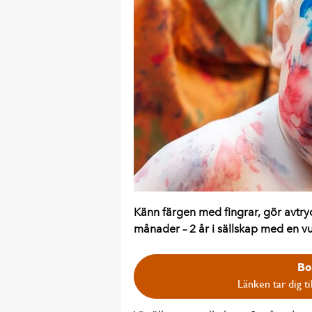
Känn färgen med fingrar, gör avtry
månader – 2 år i sällskap med en v
Bo
Länken tar dig ti