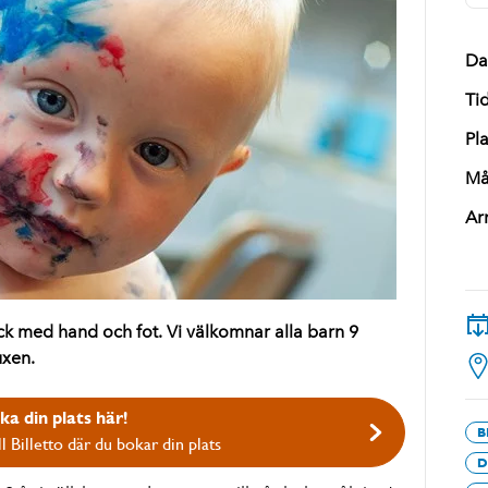
Da
Ti
Pla
Må
Ar
ck med hand och fot. Vi välkomnar alla barn 9
uxen.
ka din plats här!
B
ll Billetto där du bokar din plats
D