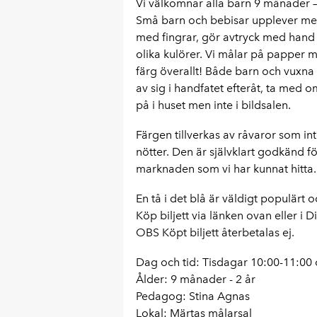
Vi välkomnar alla barn 9 månader – 
Små barn och bebisar upplever med
med fingrar, gör avtryck med hand
olika kulörer. Vi målar på papper 
färg överallt! Både barn och vuxn
av sig i handfatet efteråt, ta med 
på i huset men inte i bildsalen.
Färgen tillverkas av råvaror som int
nötter. Den är självklart godkänd f
marknaden som vi har kunnat hitta.
En tå i det blå är väldigt populärt och
Köp biljett via länken ovan eller i 
OBS Köpt biljett återbetalas ej.
Dag och tid: Tisdagar 10:00-11:00
Ålder: 9 månader - 2 år
Pedagog: Stina Agnas
Lokal: Märtas målarsal