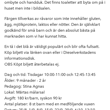
ombyte och handduk. Det finns toaletter att byta om på i
huset men inte i bildsalen.
Färgen tillverkas av råvaror som inte innehåller gluten,
ägg, mjölkprotein, laktos eller nötter. Den är självklart
godkänd för små barn och är den absolut bästa på
marknaden som vi har kunnat hitta.
En tå i det blå är väldigt populärt och blir ofta fullsatt.
Köp biljett via länken ovan eller i Dieselverkstadens
informationsdisk.
OBS Köpt biljett återbetalas ej.
Dag och tid: Tisdagar 10:00-11:00 och 12:45-13:45
Ålder: 9 månader - 2 år
Pedagog: Stina Agnas
Lokal: Märtas målarsal
Avgift: 180 kr/barn, syskon 90 kr
Antal platser: 8 st barn med en medföljande vuxen
Datum: 25/8, 1/9, 8/9, 15/9, 22/9, 29/9, 6/10, 13/10,