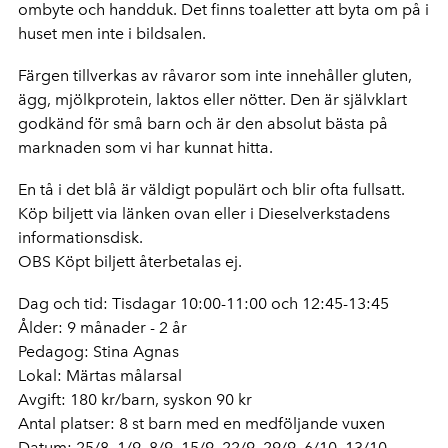
ombyte och handduk. Det finns toaletter att byta om på i
huset men inte i bildsalen.
Färgen tillverkas av råvaror som inte innehåller gluten,
ägg, mjölkprotein, laktos eller nötter. Den är självklart
godkänd för små barn och är den absolut bästa på
marknaden som vi har kunnat hitta.
En tå i det blå är väldigt populärt och blir ofta fullsatt.
Köp biljett via länken ovan eller i Dieselverkstadens
informationsdisk.
OBS Köpt biljett återbetalas ej.
Dag och tid: Tisdagar 10:00-11:00 och 12:45-13:45
Ålder: 9 månader - 2 år
Pedagog: Stina Agnas
Lokal: Märtas målarsal
Avgift: 180 kr/barn, syskon 90 kr
Antal platser: 8 st barn med en medföljande vuxen
Datum: 25/8, 1/9, 8/9, 15/9, 22/9, 29/9, 6/10, 13/10,