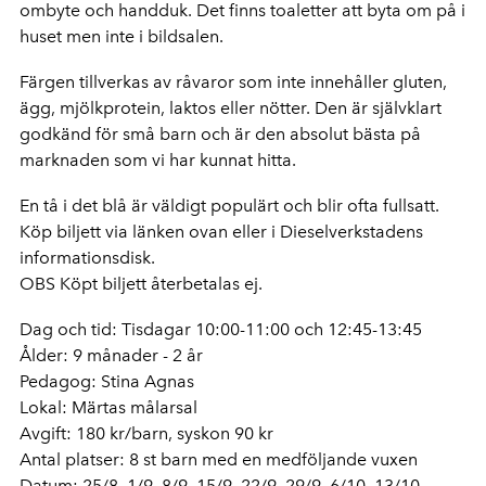
ombyte och handduk. Det finns toaletter att byta om på i
huset men inte i bildsalen.
Färgen tillverkas av råvaror som inte innehåller gluten,
ägg, mjölkprotein, laktos eller nötter. Den är självklart
godkänd för små barn och är den absolut bästa på
marknaden som vi har kunnat hitta.
En tå i det blå är väldigt populärt och blir ofta fullsatt.
Köp biljett via länken ovan eller i Dieselverkstadens
informationsdisk.
OBS Köpt biljett återbetalas ej.
Dag och tid: Tisdagar 10:00-11:00 och 12:45-13:45
Ålder: 9 månader - 2 år
Pedagog: Stina Agnas
Lokal: Märtas målarsal
Avgift: 180 kr/barn, syskon 90 kr
Antal platser: 8 st barn med en medföljande vuxen
Datum: 25/8, 1/9, 8/9, 15/9, 22/9, 29/9, 6/10, 13/10,