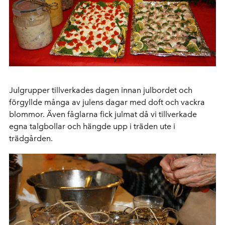
Julgrupper tillverkades dagen innan julbordet och
förgyllde många av julens dagar med doft och vackra
blommor. Även fåglarna fick julmat då vi tillverkade
egna talgbollar och hängde upp i träden ute i
trädgården.