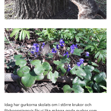
Idag har gurkorna skolats om i större krukor och
förhoppningsvis får vi lika många goda gurkor som