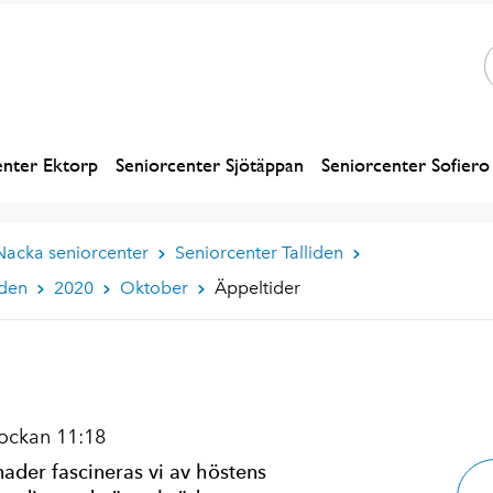
enter Ektorp
Seniorcenter Sjötäppan
Seniorcenter Sofiero
Nacka seniorcenter
Seniorcenter Talliden
iden
2020
Oktober
Äppeltider
ockan 11:18
der fascineras vi av höstens