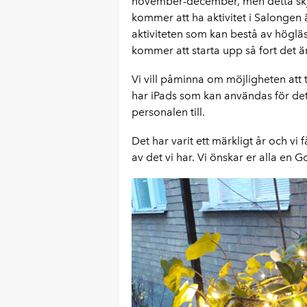
november-december, men detta skju
kommer att ha aktivitet i Salongen 
aktiviteten som kan bestå av höglä
kommer att starta upp så fort det är
Vi vill påminna om möjligheten att 
har iPads som kan användas för det
personalen till.
Det har varit ett märkligt år och vi f
av det vi har. Vi önskar er alla en G