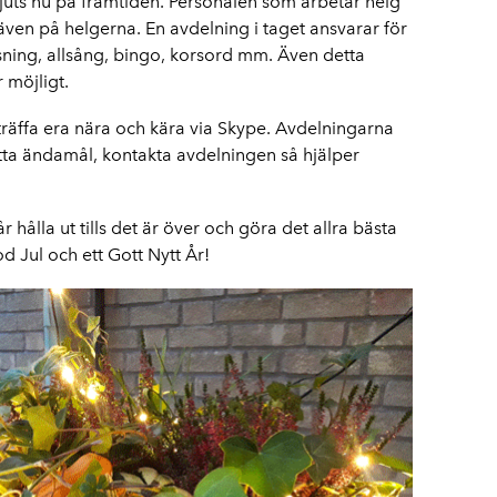
ts nu på framtiden. Personalen som arbetar helg
även på helgerna. En avdelning i taget ansvarar för
sning, allsång, bingo, korsord mm. Även detta
 möjligt.
träffa era nära och kära via Skype. Avdelningarna
ta ändamål, kontakta avdelningen så hjälper
år hålla ut tills det är över och göra det allra bästa
od Jul och ett Gott Nytt År!