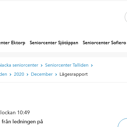
enter Ektorp
Seniorcenter Sjötäppan
Seniorcenter Sofiero
Nacka seniorcenter
Seniorcenter Talliden
iden
2020
December
Lägesrapport
klockan 10:49
a från ledningen på