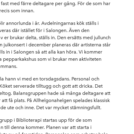
, fast med färre deltagare per gång. För de som har
recis som innan.
ir annorlunda i år. Avdelningarnas kök ställs i
ras där istället för i Salongen. Även den
er brukar delta, ställs in. Den ersätts med jullunch
En julkonsert i december planeras där artisterna står
ls in i Salongen så att alla kan höra. Vi kommer
a pepparkakshus som vi brukar men aktiviteten
lsammans.
lla hann vi med en torsdagsdans. Personal och
Köket serverade tilltugg och gott att dricka. Det
eltog. Balansgruppen hade så många deltagare att
ör att få plats. På Allhelgonahelgen spelades klassisk
de ute och inne. Det var mycket stämningsfullt.
rupp i Biblioterapi startas upp för de som
 till denna kommer. Planen var att starta i