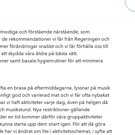
a tålmodiga och förstående närstående, som
er de rekommendationer vi får från Regeringen och
 förändringar snabbt och vi får förhålla oss till
 att skydda våra äldre på bästa sätt.
tioner samt basala hygienrutiner för att minimera
 ofta en brasa på eftermiddagarna, lyssnar på musik
anligt god och varierad mat och vi får ofta nybakat
 har vi haft aktiviteter varje dag, även på helgen då
h musikstund. Nya restriktioner gällande
der en tid kommer därför våra gruppaktiviteter
t kunna starta upp dem snart igen. För att då göra
har vi ändrat om lite i aktivitetsschemat, i syfte att