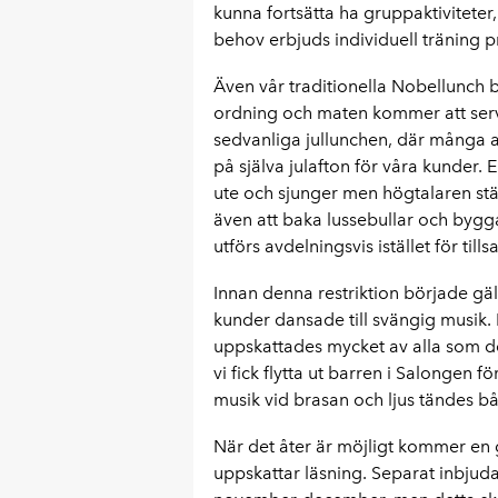
kunna fortsätta ha gruppaktiviteter
behov erbjuds individuell träning p
Även vår traditionella Nobellunch bl
ordning och maten kommer att serve
sedvanliga jullunchen, där många av 
på själva julafton för våra kunder. 
ute och sjunger men högtalaren stäl
även att baka lussebullar och bygg
utförs avdelningsvis istället för til
Innan denna restriktion började gä
kunder dansade till svängig musik. 
uppskattades mycket av alla som d
vi fick flytta ut barren i Salongen f
musik vid brasan och ljus tändes bå
När det åter är möjligt kommer en g
uppskattar läsning. Separat inbjudan